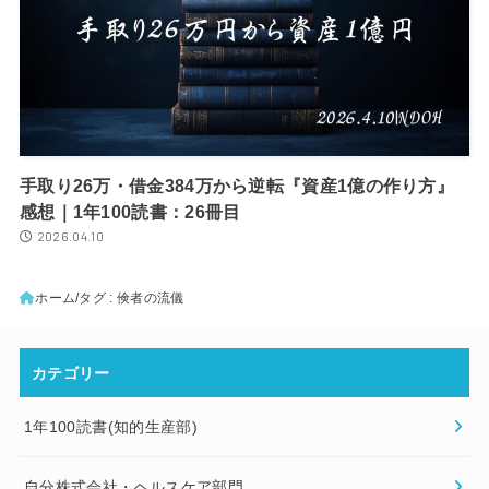
手取り26万・借金384万から逆転『資産1億の作り方』
感想｜1年100読書：26冊目
2026.04.10
ホーム
タグ : 倹者の流儀
カテゴリー
1年100読書(知的生産部)
自分株式会社・ヘルスケア部門