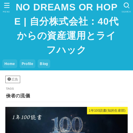
NO DREAMS OR HOP
MENU
SEARCH
E | 自分株式会社：40代
からの資産運用とライ
フハック
Home
Profile
Blog
広告
倹者の流儀
1年100読書(知的生産部)