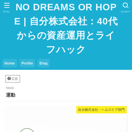
NO DREAMS OR HOP
MENU
SEARCH
E | 自分株式会社：40代
からの資産運用とライ
フハック
Home
Profile
Blog
広告
運動
自分株式会社・ヘルスケア部門