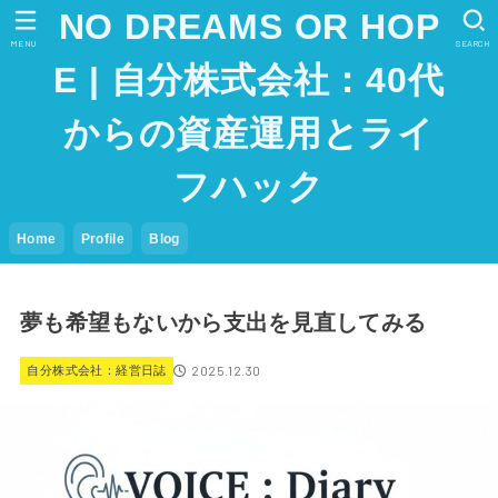
NO DREAMS OR HOP
MENU
SEARCH
E | 自分株式会社：40代
からの資産運用とライ
フハック
Home
Profile
Blog
夢も希望もないから支出を見直してみる
2025.12.30
自分株式会社：経営日誌