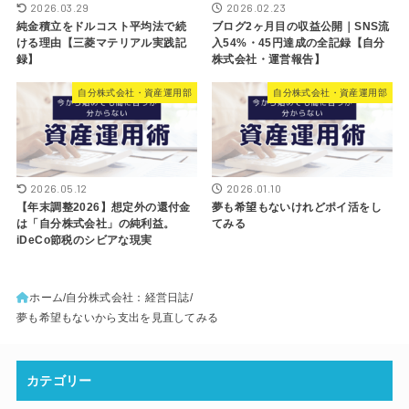
2026.03.29
2026.02.23
純金積立をドルコスト平均法で続
ブログ2ヶ月目の収益公開｜SNS流
ける理由【三菱マテリアル実践記
入54%・45円達成の全記録【自分
録】
株式会社・運営報告】
自分株式会社・資産運用部
自分株式会社・資産運用部
2026.05.12
2026.01.10
【年末調整2026】想定外の還付金
夢も希望もないけれどポイ活をし
は「自分株式会社」の純利益。
てみる
iDeCo節税のシビアな現実
ホーム
自分株式会社：経営日誌
夢も希望もないから支出を見直してみる
カテゴリー