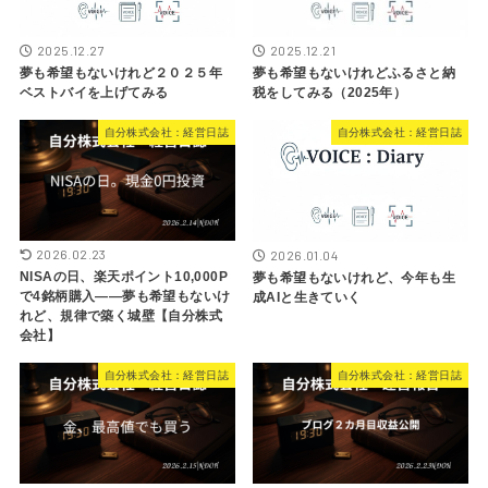
2025.12.27
2025.12.21
夢も希望もないけれど２０２５年
夢も希望もないけれどふるさと納
ベストバイを上げてみる
税をしてみる（2025年）
自分株式会社：経営日誌
自分株式会社：経営日誌
2026.02.23
2026.01.04
NISAの日、楽天ポイント10,000P
夢も希望もないけれど、今年も生
で4銘柄購入——夢も希望もないけ
成AIと生きていく
れど、規律で築く城壁【自分株式
会社】
自分株式会社：経営日誌
自分株式会社：経営日誌