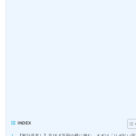
INDEX
【家計見直し】月15.5万円の壁に挑む。まずは「リボ払い完