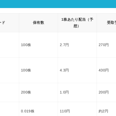
1株あたり配当（予
ード
保有数
受取
想）
100株
2.7円
270円
100株
4.3円
430円
200株
1.0円
200円
0.019株
110円
約2円