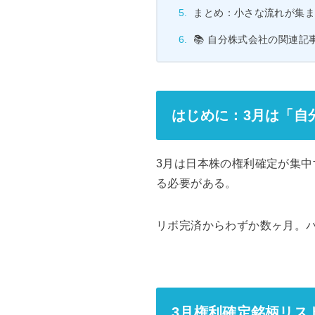
まとめ：小さな流れが集ま
📚 自分株式会社の関連記
はじめに：3月は「自
3月は日本株の権利確定が集中
る必要がある。
リボ完済からわずか数ヶ月。バ
3月権利確定銘柄リス