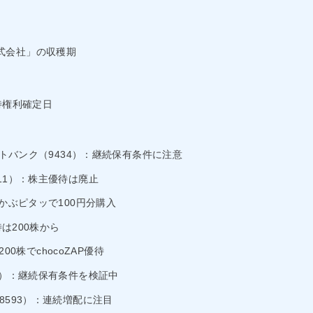
式会社」の収穫期
優待権利確定日
フトバンク（9434）：継続保有条件に注意
11）：株主優待は廃止
：かぶピタッで100円分購入
待は200株から
：200株でchocoZAP優待
2）：継続保有条件を検証中
8593）：連続増配に注目