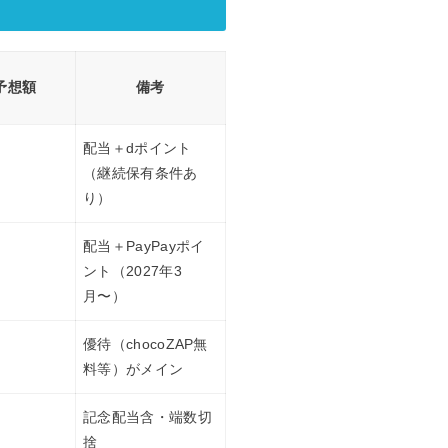
予想額
備考
配当＋dポイント
（継続保有条件あ
り）
配当＋PayPayポイ
ント（2027年3
月〜）
優待（chocoZAP無
料等）がメイン
記念配当含・端数切
捨