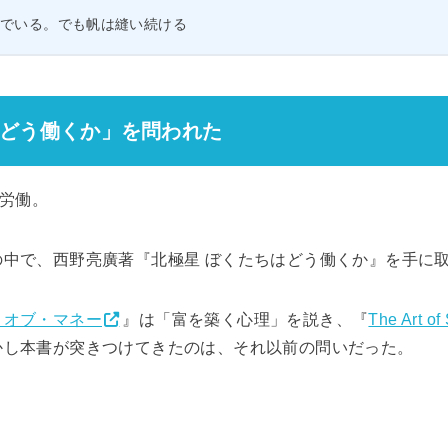
んでいる。でも帆は縫い続ける
どう働くか」を問われた
間労働。
中で、西野亮廣著『北極星 ぼくたちはどう働くか』を手に
・オブ・マネー
』は「富を築く心理」を説き、『
The Art o
かし本書が突きつけてきたのは、それ以前の問いだった。