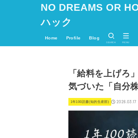
NO DREAMS OR
ハック
Home
Profile
Blog
SEARCH
MENU
「給料を上げろ」
気づいた「自分株
2026.03.17
1年100読書(知的生産部)