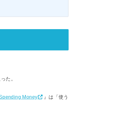
取った。
f Spending Money
』は「使う