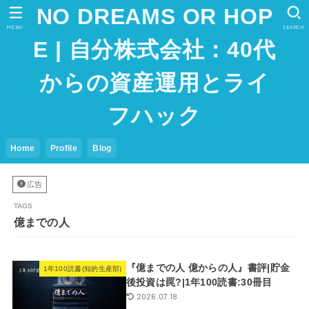
NO DREAMS OR HOP
MENU
SEARCH
E | 自分株式会社：40代
からの資産運用とライ
フハック
Home
Profile
Blog
広告
億までの人
『億までの人 億からの人』書評|貯金
1年100読書(知的生産部)
後投資は罠?|1年100読書:30冊目
2026.07.18