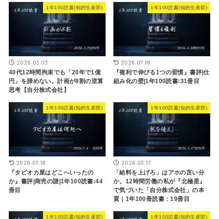
2026.03.03
2026.07.18
40代12時間拘束でも「20年で1億
『複利で伸びる1つの習慣』書評|仕
円」を諦めない。計画が8割の逆算
組み化の壁|1年100読書:31冊目
思考【自分株式会社】
1年100読書(知的生産部)
1年100読書(知的生産部)
2026.07.18
2026.03.17
『タピオカ屋はどこへいったの
「給料を上げろ」はアホの言い分
か』書評|商売の謎|1年100読書:44
か。12時間労働の私が『北極星』
冊目
で気づいた「自分株式会社」の本
質｜1年100冊読書：19冊目
1年100読書(知的生産部)
1年100読書(知的生産部)