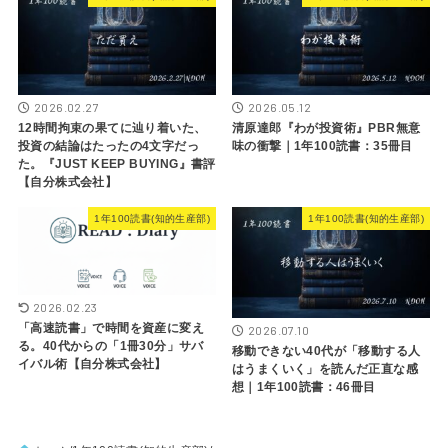
2026.02.27
2026.05.12
12時間拘束の果てに辿り着いた、
清原達郎『わが投資術』PBR無意
投資の結論はたったの4文字だっ
味の衝撃｜1年100読書：35冊目
た。『JUST KEEP BUYING』書評
【自分株式会社】
1年100読書(知的生産部)
1年100読書(知的生産部)
2026.02.23
「高速読書」で時間を資産に変え
2026.07.10
る。40代からの「1冊30分」サバ
移動できない40代が「移動する人
イバル術【自分株式会社】
はうまくいく」を読んだ正直な感
想｜1年100読書：46冊目
ホーム
1年100読書(知的生産部)
『これが本当の高配当株の現実』書評|オルカン一択は辛い|1年100読書:37
冊目