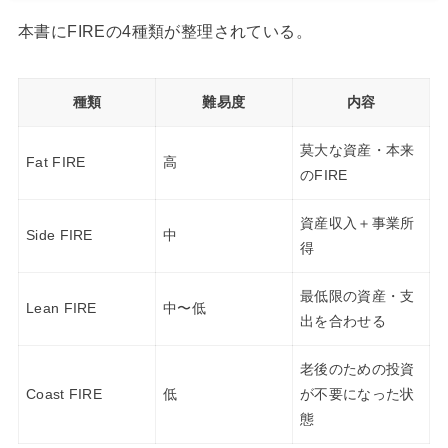
種類
難易度
内容
莫大な資産・本来
Fat FIRE
高
のFIRE
資産収入＋事業所
Side FIRE
中
得
最低限の資産・支
Lean FIRE
中〜低
出を合わせる
老後のための投資
Coast FIRE
低
が不要になった状
態
マイナスからスタートした40代に億り人の体験談はあ
まり参考にならない。現実的な目標はCoast FIREだ。
老後のための投資が必要なくなった状態まで持っていく