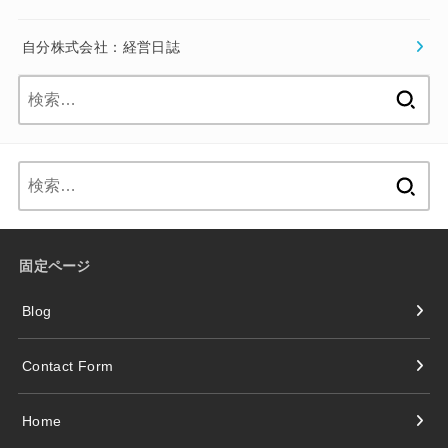
検
索:
索:
固定ページ
Blog
Contact Form
Home
Privacy Policy
Profile