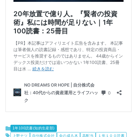
1年100読書(知的生産部)
上野ナツ
自分株式会社
金の成る木
高配当
１年１００読書
４０代