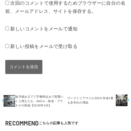
新しい投稿をメールで受け取る
毎月積み立てて手数料込みで実際い
ヴィクトリアマイル2026 本命1着
くら増えたか。iDeCo・純金・プラ
も全外れの理由
チナの実録【2026年4月】
RECOMMEND
1年100読書(知的生産部)
1年100読書(知的生産部)