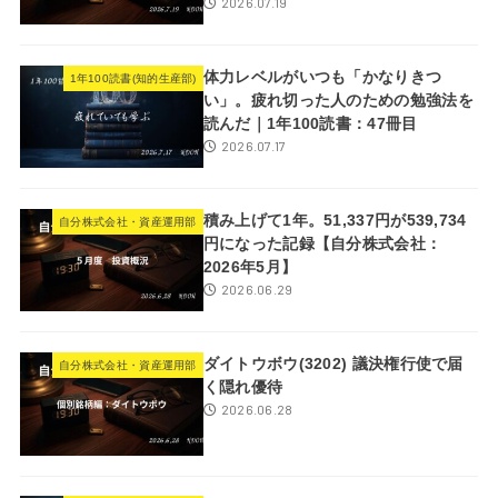
2026.07.19
体力レベルがいつも「かなりきつ
1年100読書(知的生産部)
い」。疲れ切った人のための勉強法を
読んだ｜1年100読書：47冊目
2026.07.17
積み上げて1年。51,337円が539,734
自分株式会社・資産運用部
円になった記録【自分株式会社：
2026年5月】
2026.06.29
ダイトウボウ(3202) 議決権行使で届
自分株式会社・資産運用部
く隠れ優待
2026.06.28