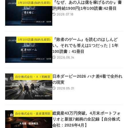
『なぜ、あの人は億を稼げるのか』書
1年100読書(知的生産部)
評|時給1900円|1年100読書:42冊目
2026.07.18
『敗者のゲーム』を読むのはしんど
1年100読書(知的生産部)
い。それでも答えは1つだった｜1年
100読書：41冊目
2026.06.14
日本ダービー2026 ハナ差4着で全外れ
自分株式会社・ＡＩ戦略室
の現実
2026.05.31
総資産43万円突破。4月末ポートフォ
自分株式会社・資産運用部
リオと新規7銘柄の全記録【自分株式
会社：2026年4月】