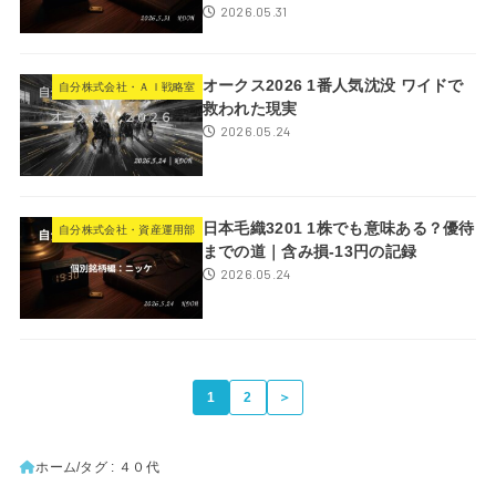
2026.05.31
オークス2026 1番人気沈没 ワイドで
自分株式会社・ＡＩ戦略室
救われた現実
2026.05.24
日本毛織3201 1株でも意味ある？優待
自分株式会社・資産運用部
までの道｜含み損-13円の記録
2026.05.24
1
2
＞
ホーム
タグ : ４０代