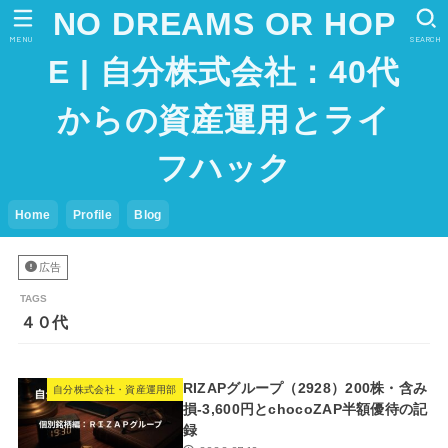
NO DREAMS OR HOP
MENU
SEARCH
E | 自分株式会社：40代
からの資産運用とライ
フハック
Home
Profile
Blog
広告
４０代
RIZAPグループ（2928）200株・含み
自分株式会社・資産運用部
損-3,600円とchocoZAP半額優待の記
録